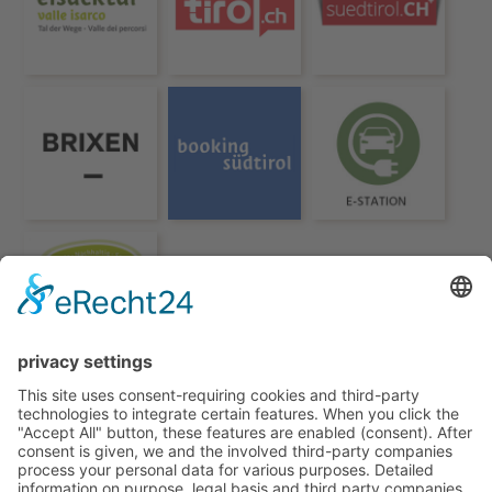
© HOTEL & APPARTEMENTS TORGGLERHOF***
IMPRESSUM
SUPERIOR