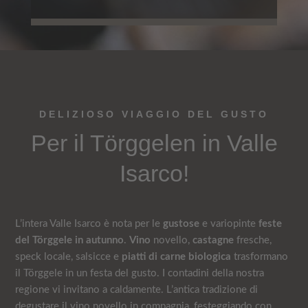
DELIZIOSO VIAGGIO DEL GUSTO
Per il Törggelen in Valle
Isarco!
L’intera Valle Isarco è nota per le
gustose
e variopinte
feste
del Törggele in autunno
.
Vino
novello,
castagne
fresche,
speck locale, salsicce e
piatti di carne biologica
trasformano
il Törggele in un festa del gusto. I contadini della nostra
regione vi invitano a caldamente. L’antica tradizione di
degustare il vino novello in compagnia, festeggiando con