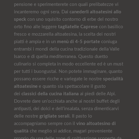
pensione e sperimenterete con quali prelibatezze vi
incanteremo ogni sera. Dai
canederli altoatesini allo
speck
con uno squisito contorno di erbe del nostro
orto fino alle leggere
tagliatelle Caprese
con basilico
fresco e mozzarella altoatesina, la scelta dei nostri
piatti è ampia e in un
menù di 4-5 portate
coniuga
entrambi i mondi della cucina tradizionale della Valle
Isarco e di quella mediterranea. Questo duetto
culinario si completa in modo eccellente ed è un must
per tutti i buongustai. Non potete immaginare, quanto
possano essere ricche e variegate le nostre
specialità
altoatesine
e quanto sia spettacolare il gusto
dei
classici della cucina italiana
ai piedi delle Alpi.
Dovrete dare un’occhiata anche ai nostri buffet degli
antipasti, dei dolci e dell’insalata, senza dimenticarvi
delle nostre
grigliate serali
. Il pasto lo
accompagniamo sempre con il
vino altoatesino di
qualità
che meglio si addice, magari proveniente
proprio da una delle zone di coltivazione scoperte da