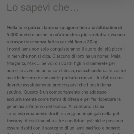
Lo sapevi che…
Nella loro patria i lama si spingono fino a un’altitudine di
5.000 metri e anche in un’atmosfera più rarefatta riescono
a trasportare senza fatica carichi fino a 30kg.
I nostri lama non solo conquisteranno il cuore dei più piccoli
in men che non si dica. Ciascuno di loro ha un nome: Maia,
Margarita, Max … Se voi o i vostri figli li chiamerete per
nome, si avvicineranno con fiducia,
rosicchiando
dalle vostre
mani
le leccornie che
avete portato con voi
. Tra l’altro non
dovrete assolutamente preoccuparvi che i nostri lama
sputino. Questo è un comportamento che adottano
esclusivamente come forma di difesa e per far rispettare la
gerarchia all’interno del branco. Al contrario i lama
sono
estremamente docili
e vengono impiegati
nella pet-
therapy
. Alcuni traumi o altre condizioni psichiche possono
essere risolti con il sostegno di un lama pacifico e bonario.