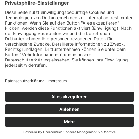
Bildergalerie
Webcam
Angebote
Gästemeinungen
Gutscheine
Brixencard
Kostenlos anrufen
Veranstaltungen
Veranstaltungskalender
Wetter
News
Social Wall
ANFAHRT
BUCHEN
ANFRAGEN