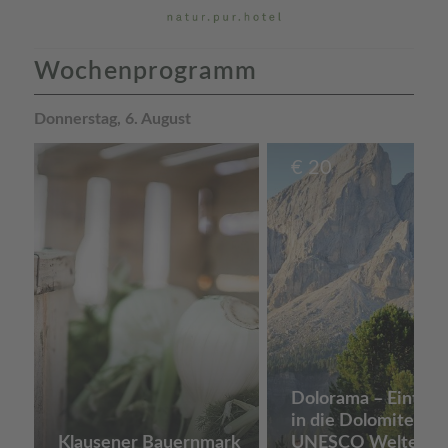
Wochenprogramm
Donnerstag, 6. August
€
20
Dolorama – Eintau
in die Dolomiten
Klausener Bauernmark
UNESCO Welterbe