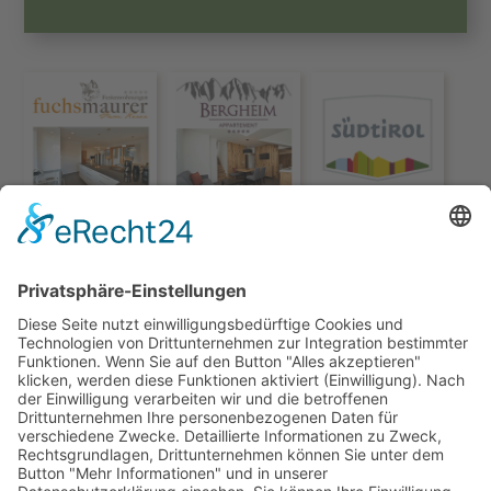
© HOTEL & APPARTEMENTS TORGGLERHOF***
IMPRESSUM
SUPERIOR