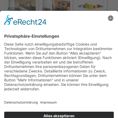
© HOTEL & APPARTEMENTS TORGGLERHOF***
IMPRESSUM
SUPERIOR
DATENSCHUTZ
MWST.-NR: IT02597460217
CIN TORGGLERHOF: IT021011A17X9PYHCF
CIN FUCHSMAURER: IT021011B4BH7D7632
BOOKING SÜDTIROL
TIROL.CH
SÜDTIROL.CH
POWERED BY