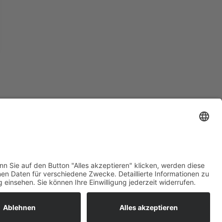
CIN TORGGLERHOF: IT021011A17X9PYHCF
WERED BY