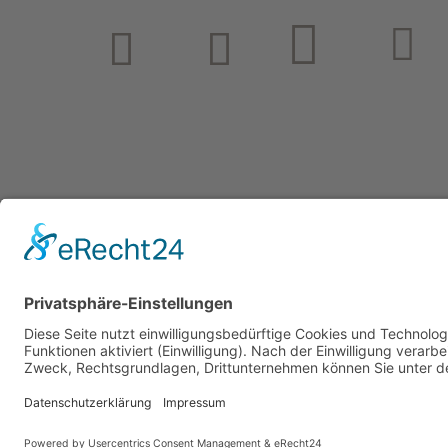
© HOTEL & APPARTEMENTS TORGGLERHOF**
CIN FUCHSMAURER: IT02101