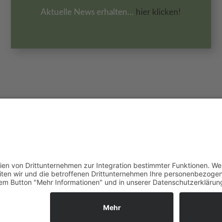
Aktuelle News erhalten…
hier klicken!
*
IMPRESSUM
DATENSCHUTZ
MWST.-NR: IT02597460217
SUPERIOR
1B4BH7D7632
BOOKING SÜDTIROL
TIROL.CH
SÜDTIROL.CH
PO