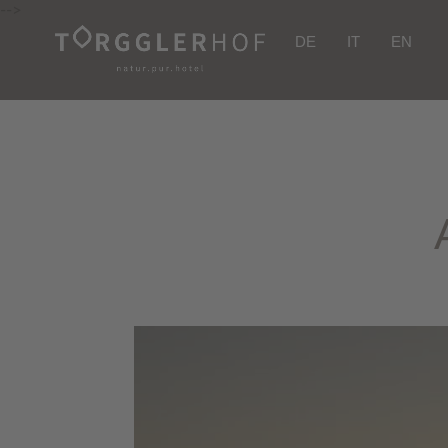
-->
DE
IT
EN