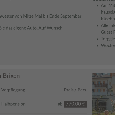
Am Mit
hausei
wetter von Mitte Mai bis Ende September 
Käsebre
Alle In
ie das eigene Auto. Auf Wunsch 
Guest 
Torggle
Woche
n Brixen
Verpflegung
Preis / Pers.
770,00 €
Halbpension
ab