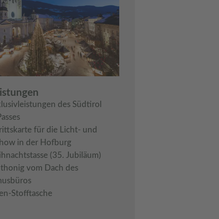
eistungen
klusivleistungen des Südtirol
Passes
rittskarte für die Licht- und
how in der Hofburg
hnachtstasse (35. Jubiläum)
dthonig vom Dach des
musbüros
en-Stofftasche