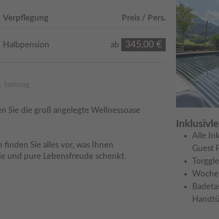
Verpflegung
Preis / Pers.
345,00 €
Halbpension
ab
g, Samstag
en Sie die groß angelegte Wellnessoase 
Inklusivl
Alle In
finden Sie alles vor, was Ihnen 
Guest 
ie und pure Lebensfreude schenkt.
Torggle
Woche
Badeta
Handtü