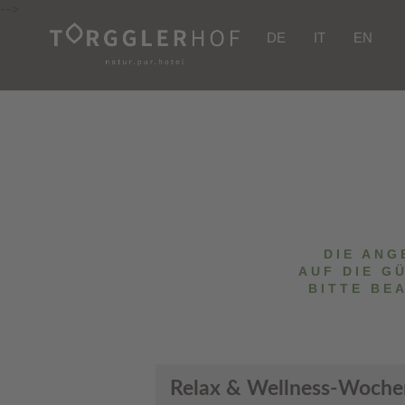
-->
DE
IT
EN
DIE ANG
AUF DIE G
BITTE BE
Relax & Wellness-Wochen