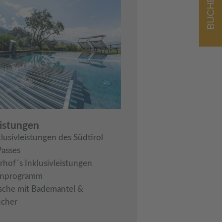
BUCHEN
eistungen
klusivleistungen des Südtirol
Passes
rhof´s Inklusivleistungen
nprogramm
sche mit Bademantel &
cher