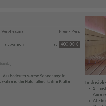
Verpflegung
Preis / Pers.
400,00 €
Halbpension
ab
 Sonntag
 das bedeutet warme Sonnentage in 
ährend die Natur allerorts ihre Kräfte 
Inklusivl
1 Flasc
Anreis
Alle In