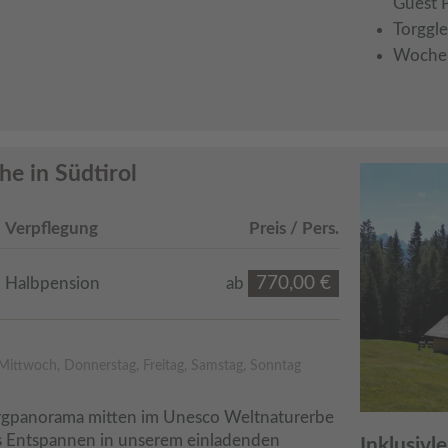
Guest 
Torggle
Woche
e in Südtirol
Verpflegung
Preis / Pers.
770,00 €
Halbpension
ab
Mittwoch, Donnerstag, Freitag, Samstag, Sonntag
rgpanorama mitten im Unesco Weltnaturerbe 
 Entspannen in unserem einladenden 
Inklusivl