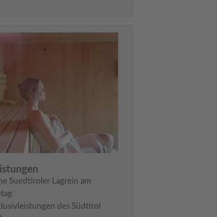
eistungen
he Suedtiroler Lagrein am
etag
klusivleistungen des Südtirol