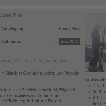
 von 7=6
Verpflegung
Preis / Pers.
660,00 €
Halbpension
ab
Mittwoch, Donnerstag, Freitag, Samstag, Sonntag
im Skigebiet Gitschberg Jochtal und Plose im 
Inklusivl
7 Näch
eile in allen Bereichen: Im Hotel, Skigebiet, 
Südtiro
 Sie einmalige Konditionen eine 
6-Tages
iet Gitschberg Jochtal und Plose zu 
im Über