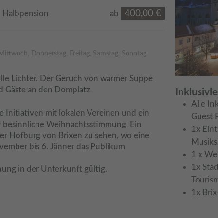
400,00 €
Halbpension
ab
Mittwoch, Donnerstag, Freitag, Samstag, Sonntag
lle Lichter. Der Geruch von warmer Suppe 
d Gäste an den Domplatz.
Inklusivl
Alle In
 Initiativen mit lokalen Vereinen und ein 
Guest 
r besinnliche Weihnachtsstimmung. Ein 
1x Eint
er Hofburg von Brixen zu sehen, wo eine 
Musiks
ember bis 6. Jänner das Publikum 
1 x Wei
1x Sta
ung in der Unterkunft gültig. 
Touris
1x Brix