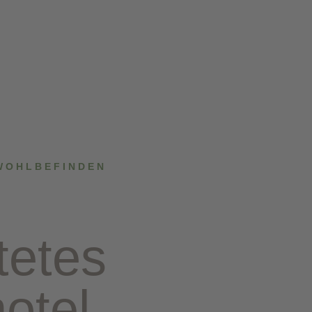
 WOHLBEFINDEN
tetes
otel