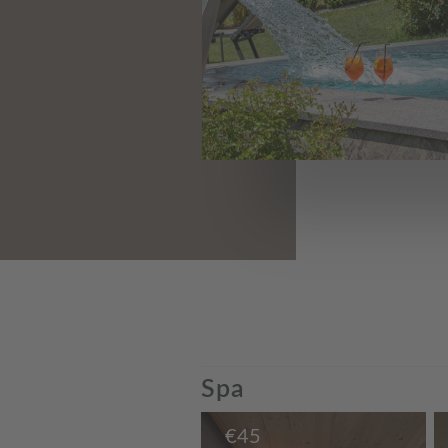
Spa
€
45