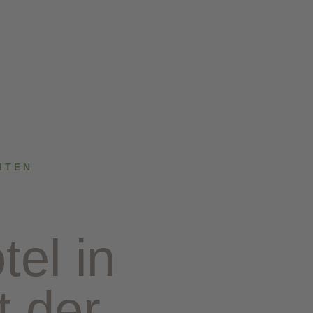
ITEN
el in
t der