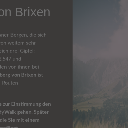
on Brixen
sner Bergen, die sich
 von weitem sehr
eich drei Gipfel:
2.547 und
den von ihnen bei
berg von Brixen
ist
n Routen
e zur Einstimmung den
dyWalk gehen. Später
 die Sie mit einem