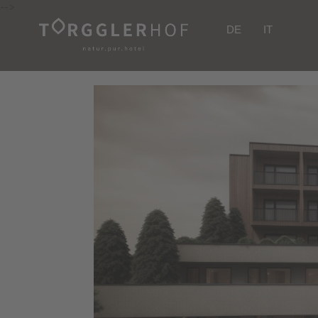
-->
DE
IT