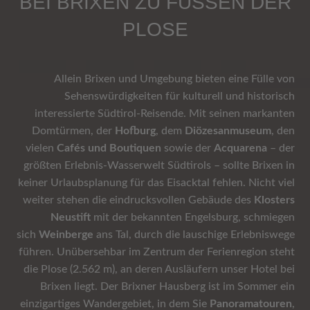
BEI BRIXEN ZU FÜSSEN DER P
LOSE
Allein Brixen und Umgebung bieten eine Fülle von
Sehenswürdigkeiten für kulturell und historisch
interessierte Südtirol-Reisende. Mit seinen markanten
Domtürmen, der
Hofburg
, dem
Diözesanmuseum
, den
vielen
Cafés und Boutiquen
sowie der
Acquarena
– der
größten Erlebnis-Wasserwelt Südtirols – sollte Brixen in
keiner Urlaubsplanung für das Eisacktal fehlen. Nicht viel
weiter stehen die eindrucksvollen Gebäude des
Klosters
Neustift
mit der bekannten Engelsburg, schmiegen
sich
Weinberge
ans Tal, durch die lauschige Erlebniswege
führen. Unübersehbar im Zentrum der Ferienregion steht
die Plose (2.562 m), an deren Ausläufern unser Hotel bei
Brixen liegt. Der Brixner Hausberg ist im Sommer ein
einzigartiges Wandergebiet, in dem Sie
Panoramatouren
,