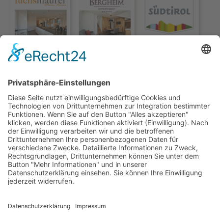
© HOTEL & APPARTEMENTS TORGGLERHOF***
IMPRESSUM
SUPERIOR
DATENSCHUTZ
MWST.-NR: IT02597460217
CIN TORGGLERHOF: IT021011A17X9PYHCF
CIN FUCHSMAURER: IT021011B4BH7D7632
BOOKING SÜDTIROL